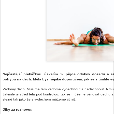
Nej
č
ast
ě
j
ší
p
ř
ek
áž
kou
, úskalím
mi p
ř
ijde odskok dozadu a s
pohyb
ů
na dech. M
ě
la bys n
ě
jak
é
doporu
č
en
í,
jak se s t
í
mhl
e
vy
V
ě
dom
ý
dech. Mus
í
me tam v
ě
dom
ě
vydechnout a n
a
dechnout. A mu
Jakmile je st
ř
ed t
ě
la pod kontrolou
,
tak se m
ůž
eme v
ě
novat dechu a
stejn
ě
tak jako
ž
e s v
ý
dechem mů
ž
eme j
í
t n
íž
.
Díky za rozhovor.