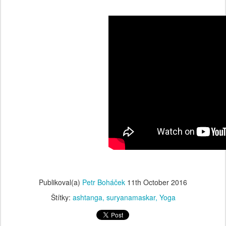
Publikoval(a)
Petr Boháček
11th October 2016
Štítky:
ashtanga
suryanamaskar
Yoga