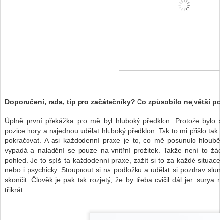
Doporu
čení, rada, tip pro začátečníky?
Co zp
ů
sobilo nejv
ě
t
ší
po
Úp
ln
ě
prvn
í
p
ř
ek
áž
ka pro m
ě
byl hlubok
ý
p
ř
edklon. Proto
ž
e bylo 
pozice hory a najednou ud
ě
lat hlubok
ý
p
ř
edklon. Tak to mi p
ř
i
š
lo tak
pokra
č
ovat. A asi ka
ž
dodenn
í
praxe je to
,
co m
ě
posunulo hloub
vypad
á
a nalad
ě
n
í
se pouze na vnit
ř
n
í
pro
ž
itek. Tak
ž
e nen
í
t
o
žá
pohled. Je to sp
íš
ta ka
ž
dodenn
í
praxe
,
za
ží
t si to za ka
ž
d
é
situace
nebo
i
psychicky. Stoupnout si na podlo
ž
ku a ud
ě
lat si pozdrav slun
skon
č
it.
Č
lov
ě
k je pak tak rozjet
ý,
ž
e by t
ř
eba cvi
č
il d
á
l jen surya
t
ř
ikr
á
t.