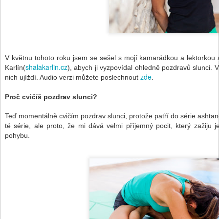
V květnu tohoto roku jsem se sešel s mojí kamarádkou a lektorkou
shalakarlin.cz
Karlín(
), abych ji vyzpovídal ohledně pozdravů slunci. 
zde
nich ujíždí. Audio verzi můžete poslechnout
.
Pro
č
cvi
číš
pozdrav slunci?
Te
ď
moment
á
ln
ě
cvi
čí
m pozdrav slunci
,
proto
ž
e pat
ří
do s
é
rie ashtan
t
é
s
é
rie
,
ale proto
,
ž
e mi d
á
v
á
velmi p
ří
jemn
ý
pocit
,
kter
ý
za
ž
iju 
pohybu.