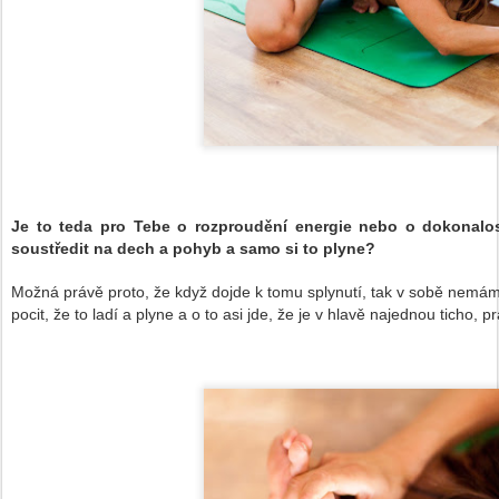
Je to
teda
pro Tebe
o
rozproud
ě
n
í
energie nebo o dokonalos
soust
ř
edit na dech a pohyb a samo si to plyne?
Mo
ž
n
á
pr
á
v
ě
proto
,
ž
e kdy
ž
dojde k tomu splynut
í,
tak v sob
ě
nem
á
pocit
,
ž
e to lad
í
a
plyne a o to asi jde
,
ž
e je v hlav
ě
najednou tic
h
o, pr